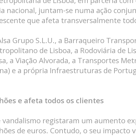
etropolitana de Lisboa, em parceria com 
ária nacional, juntam-se numa ação conju
scente que afeta transversalmente todo
 Alsa Grupo S.L.U., a Barraqueiro Transpo
tropolitano de Lisboa, a Rodoviária de Li
usa, a Viação Alvorada, a Transportes Met
na) e a própria Infraestruturas de Portu
ões e afeta todos os clientes
de vandalismo registaram um aumento exp
hões de euros. Contudo, o seu impacto v