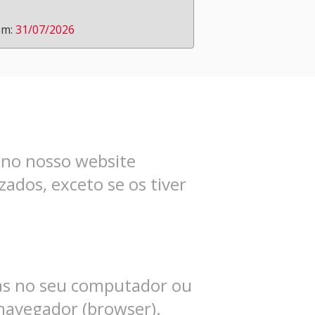
em:
31/07/2026
r no nosso website
zados, exceto se os tiver
as no seu computador ou
 navegador (browser).