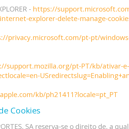
XPLORER -
https://support.microsoft.co
internet-explorer-delete-manage-cookie
s://privacy.microsoft.com/pt-pt/windows
://support.mozilla.org/pt-PT/kb/ativar-e
rectlocale=en-USredirectslug=Enabling+a
t.apple.com/kb/ph21411?locale=pt_PT
 de Cookies
ES, SA reserva-se o direito de, a qualq