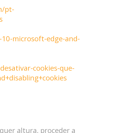
m/pt-
s
-10-microsoft-edge-and-
-desativar-cookies-que-
nd+disabling+cookies
uer altura, proceder a