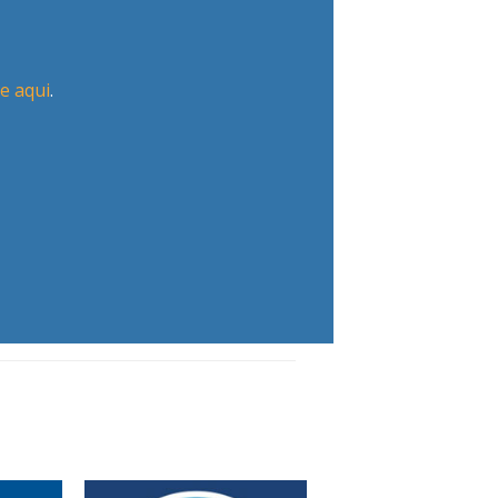
ue aqui
.