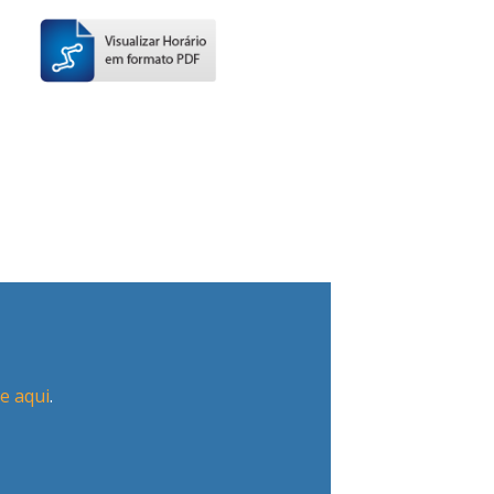
ue aqui
.